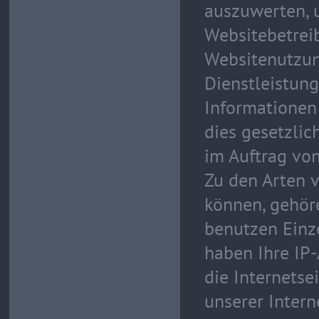
auszuwerten, u
Websitebetrei
Websitenutzun
Dienstleistun
Informationen 
dies gesetzlic
im Auftrag vo
Zu den Arten v
können, gehör
benutzen Einze
haben Ihre IP-
die Internetse
unserer Intern