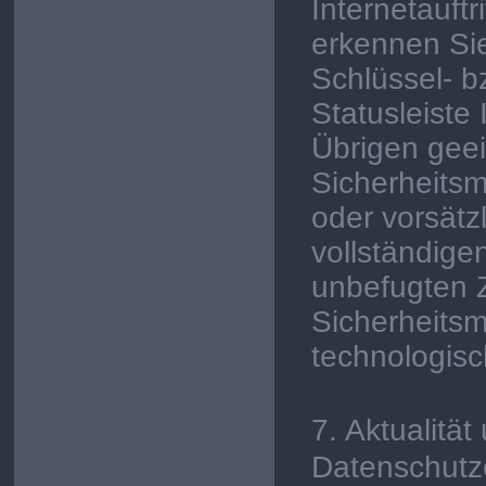
Internetauftr
erkennen Si
Schlüssel
- b
Statusleiste
Übrigen geei
Sicherheits
oder vorsätz
vollständige
unbefugten Z
Sicherheits
technologisc
7.
Aktualitä
Datenschutz