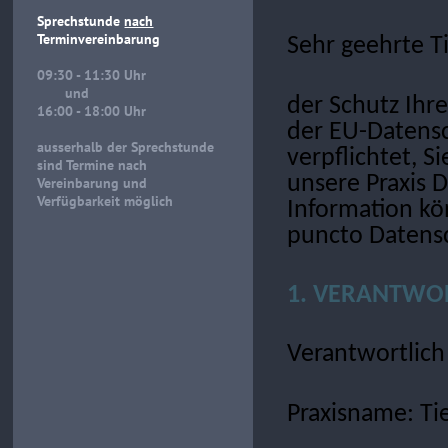
Sprechstunde
nach
Terminvereinbarung
Sehr geehrte Ti
09:30 - 11:30 Uhr
und
der Schutz Ihr
16:00 - 18:00 Uhr
der EU-Datens
ausserhalb der Sprechstunde
verpflichtet, 
sind Termine nach
unsere Praxis D
Vereinbarung und
Verfügbarkeit möglich
Information kö
puncto Datens
1. VERANTWOR
Verantwortlich 
Praxisname: Tie