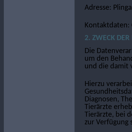
Adresse: Pling
Kontaktdaten:
2. ZWECK DE
Die Datenverar
um den Behandl
und die damit 
Hierzu verarbe
Gesundheitsdat
Diagnosen, The
Tierärzte erhe
Tierärzte, bei 
zur Verfügung s