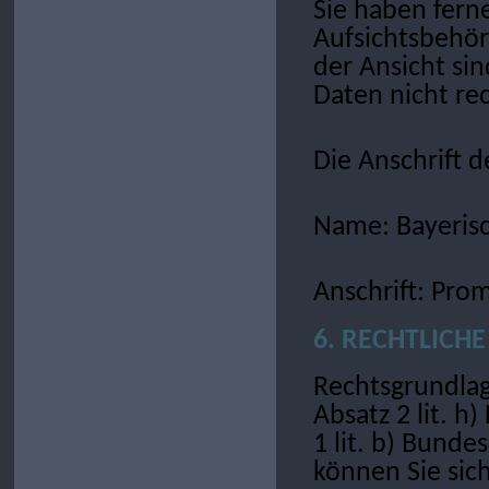
Sie haben ferne
Aufsichtsbehör
der Ansicht si
Daten nicht re
Die Anschrift d
Name: Bayerisc
Anschrift: Pro
6. RECHTLICH
Rechtsgrundlage
Absatz 2 lit. h
1 lit. b) Bunde
können Sie sic