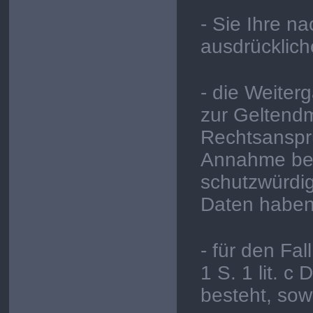
- Sie Ihre na
ausdrücklich
- die Weiter
zur Geltend
Rechtsansprü
Annahme bes
schutzwürdig
Daten haben
- für den Fal
1 S. 1 lit. 
besteht, sow