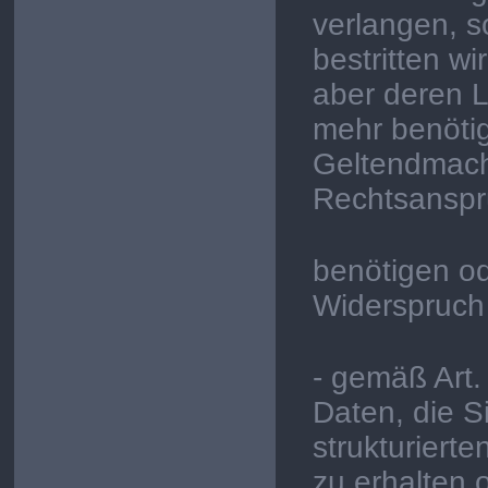
verlangen, s
bestritten wi
aber deren L
mehr benötig
Geltendmach
Rechtsansp
benötigen o
Widerspruch
- gemäß Art
Daten, die S
strukturiert
zu erhalten 