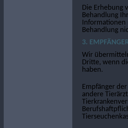
Die Erhebung v
Behandlung Ih
Informationen n
Behandlung nic
3. EMPFÄNGER
Wir übermitte
Dritte, wenn di
haben.
Empfänger der 
andere Tierärzt
Tierkrankenver
Berufshaftpfli
Tierseuchenkas