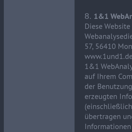
1&1 WebAna
8.
Diese Website
Webanalysedien
57, 56410 Mon
www.1und1.de/
1&1 WebAnalyti
auf Ihrem Com
der Benutzung
erzeugten Inf
(einschließlic
übertragen un
Informationen