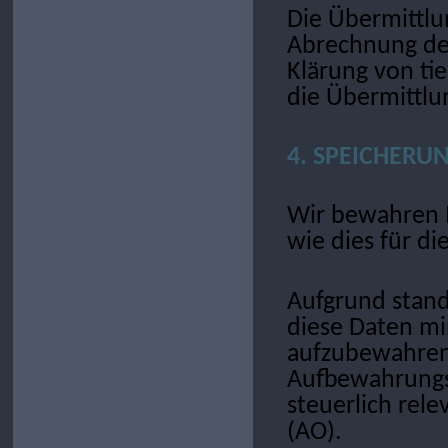
Die Übermittlu
Abrechnung der
Klärung von tie
die Übermittlu
4. SPEICHERU
Wir bewahren 
wie dies für di
Aufgrund stand
diese Daten mi
aufzubewahren.
Aufbewahrungsf
steuerlich re
(AO).