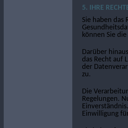
5. IHRE RECHT
Sie haben das 
Gesundheitsdat
können Sie die
Darüber hinau
das Recht auf 
der Datenverar
zu.
Die Verarbeitun
Regelungen. Nu
Einverständnis.
Einwilligung fü