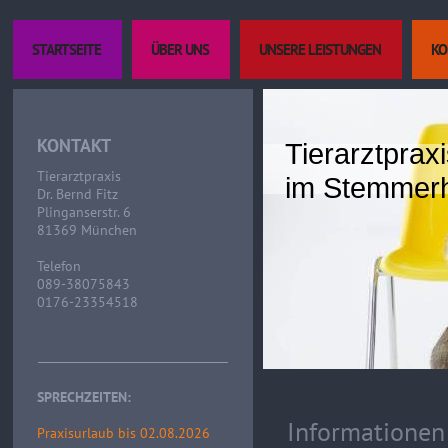
STARTSEITE
ÜBER UNS
UNSERE LEISTUNGEN
KO
KONTAKT
Tierarztpraxi
Tierarztpraxis
im Stemmer
Dr. Bernd Fitz
Plinganserstr. 6
81369 München
Telefon
089-38075843
0176-23354518
SPRECHZEITEN:
Informationen
Praxisurlaub bis 02.08.2026