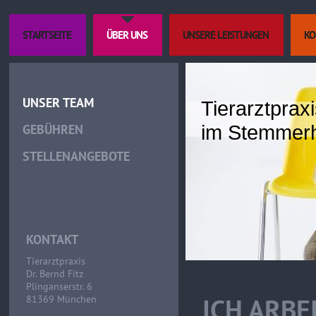
STARTSEITE
ÜBER UNS
UNSERE LEISTUNGEN
KO
UNSER TEAM
Tierarztpraxi
GEBÜHREN
im Stemmer
STELLENANGEBOTE
KONTAKT
Tierarztpraxis
Dr. Bernd Fitz
Plinganserstr. 6
ICH ARBE
81369 München