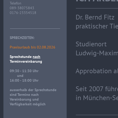
Telefon
089-38075843
0176-23354518
Dr. Bernd Fitz
praktischer Ti
SPRECHZEITEN:
Studienort
Praxisurlaub bis 02.08.2026
Ludwig-Maximi
Sprechstunde
nach
Terminvereinbarung
Approbation a
09:30 - 11:30 Uhr
und
16:00 - 18:00 Uhr
Seit 2007 führ
ausserhalb der Sprechstunde
sind Termine nach
in München-Se
Vereinbarung und
Verfügbarkeit möglich